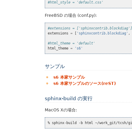
#html_style = 'default.css'
FreeBSD の場合 (conf.py):
#extensions = ['sphinxcontrib.blockdiag'
extensions
=
[
'sphinxcontrib.blockdiag'
,
#html_theme = 'default'
html_theme
=
's6'
サンプル
s6 本家サンプル
s6 本家サンプルのソース(reST)
sphinx-build の実行
MacOS Xの場合:
% sphinx-build -b html ~/work_git/tcsh/g