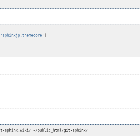
]
'sphinxjp.themecore'
]
it-sphinx.wiki/ ~/public_html/git-sphinx/