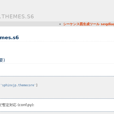
THEMES.S6
«
シーケンス図生成ツール seqdia
mes.s6
要)
]
'sphinxjp.themecore'
]
対応 (conf.py):