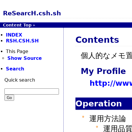
ReSearcH.csh.sh
Content Top
»
INDEX
Contents
RSH.CSH.SH
This Page
個人的なメモ
Show Source
Search
My Profile
Quick search
http://www
Operation
運用方法論
運用品質論